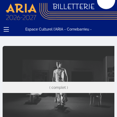
Espace Culturel l'ARIA - Cornebarrieu -
Spectacles
Adhésion
Compte
Contact
Panier
( complet )