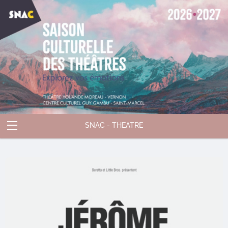
SNAC - THEATRE
Abonnements
Spectacles
Compte
Contact
Accueil
Panier